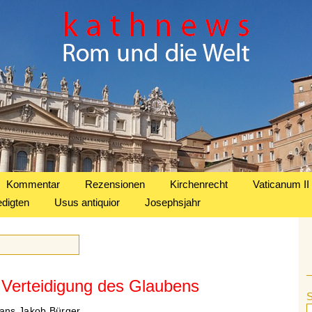
Kommentar
Rezensionen
Kirchenrecht
Vaticanum II
edigten
Usus antiquior
Josephsjahr
 Verteidigung des Glaubens
ans Jakob Bürger.