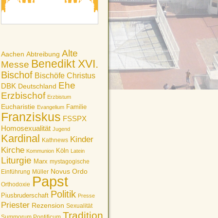
Alte
Aachen
Abtreibung
Benedikt XVI.
Messe
Bischof
Bischöfe
Christus
Ehe
DBK
Deutschland
Erzbischof
Erzbistum
Eucharistie
Familie
Evangelium
Franziskus
FSSPX
Homosexualität
Jugend
Kardinal
Kinder
Kathnews
Kirche
Köln
Kommunion
Latein
Liturgie
Marx
mystagogische
Novus Ordo
Einführung
Müller
Papst
Orthodoxie
Politik
Piusbruderschaft
Presse
Priester
Rezension
Sexualität
Tradition
Summorum Pontificum