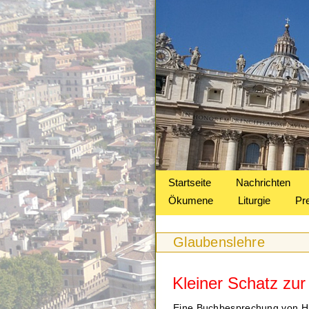
Startseite
Nachrichten
Ökumene
Liturgie
Pr
Glaubenslehre
Kleiner Schatz zur
Eine Buchbesprechung von H