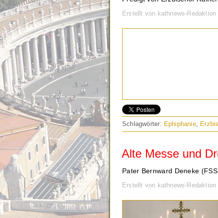
Erstellt von kathnews-Redaktion
Schlagwörter:
Ephiphanie
,
Erzbi
Alte Messe und Dr
Pater Bernward Deneke (FSSP
Erstellt von kathnews-Redaktio