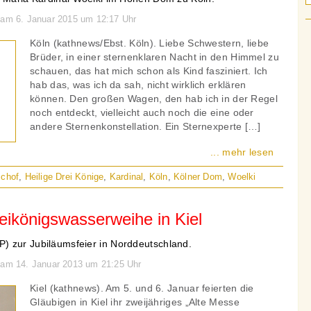
 am 6. Januar 2015 um 12:17 Uhr
Köln (kathnews/Ebst. Köln). Liebe Schwestern, liebe
Brüder, in einer sternenklaren Nacht in den Himmel zu
schauen, das hat mich schon als Kind fasziniert. Ich
hab das, was ich da sah, nicht wirklich erklären
können. Den großen Wagen, den hab ich in der Regel
noch entdeckt, vielleicht auch noch die eine oder
andere Sternenkonstellation. Ein Sternexperte […]
... mehr lesen
schof
,
Heilige Drei Könige
,
Kardinal
,
Köln
,
Kölner Dom
,
Woelki
eikönigswasserweihe in Kiel
) zur Jubiläumsfeier in Norddeutschland.
n am 14. Januar 2013 um 21:25 Uhr
Kiel (kathnews). Am 5. und 6. Januar feierten die
Gläubigen in Kiel ihr zweijähriges „Alte Messe