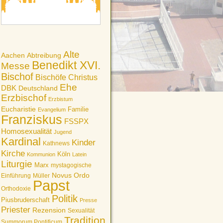
Alte
Aachen
Abtreibung
Benedikt XVI.
Messe
Bischof
Bischöfe
Christus
Ehe
DBK
Deutschland
Erzbischof
Erzbistum
Eucharistie
Familie
Evangelium
Franziskus
FSSPX
Homosexualität
Jugend
Kardinal
Kinder
Kathnews
Kirche
Köln
Kommunion
Latein
Liturgie
Marx
mystagogische
Novus Ordo
Einführung
Müller
Papst
Orthodoxie
Politik
Piusbruderschaft
Presse
Priester
Rezension
Sexualität
Tradition
Summorum Pontificum