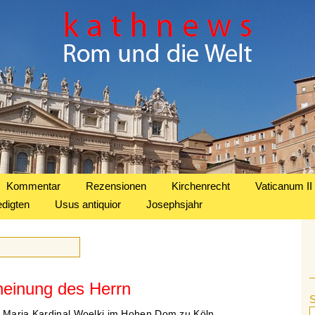
Kommentar
Rezensionen
Kirchenrecht
Vaticanum II
edigten
Usus antiquior
Josephsjahr
heinung des Herrn
r Maria Kardinal Woelki im Hohen Dom zu Köln.