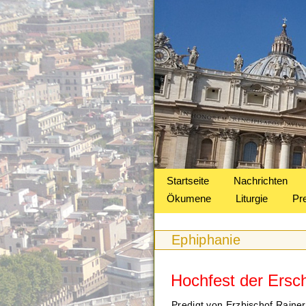
Startseite
Nachrichten
Ökumene
Liturgie
Pr
Ephiphanie
Hochfest der Ersc
Predigt von Erzbischof Raine