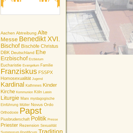
Alte
Aachen
Abtreibung
Benedikt XVI.
Messe
Bischof
Bischöfe
Christus
Ehe
DBK
Deutschland
Erzbischof
Erzbistum
Eucharistie
Familie
Evangelium
Franziskus
FSSPX
Homosexualität
Jugend
Kardinal
Kinder
Kathnews
Kirche
Köln
Kommunion
Latein
Liturgie
Marx
mystagogische
Novus Ordo
Einführung
Müller
Papst
Orthodoxie
Politik
Piusbruderschaft
Presse
Priester
Rezension
Sexualität
Tradition
Summorum Pontificum