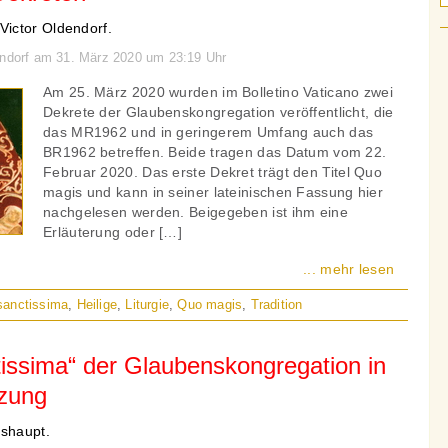
ictor Oldendorf.
endorf am 31. März 2020 um 23:19 Uhr
Am 25. März 2020 wurden im Bolletino Vaticano zwei
Dekrete der Glaubenskongregation veröffentlicht, die
das MR1962 und in geringerem Umfang auch das
BR1962 betreffen. Beide tragen das Datum vom 22.
Februar 2020. Das erste Dekret trägt den Titel Quo
magis und kann in seiner lateinischen Fassung hier
nachgelesen werden. Beigegeben ist ihm eine
Erläuterung oder […]
... mehr lesen
anctissima
,
Heilige
,
Liturgie
,
Quo magis
,
Tradition
issima“ der Glaubenskongregation in
tzung
ishaupt.