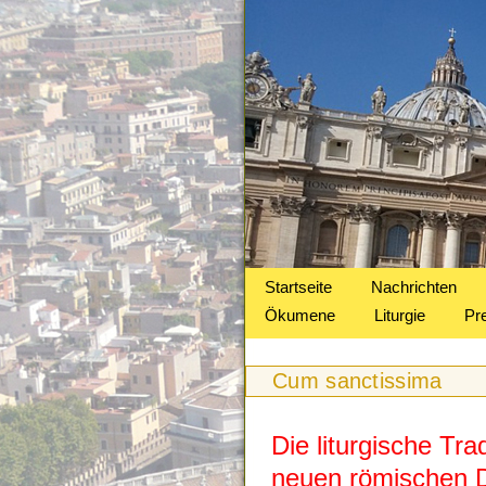
Startseite
Nachrichten
Ökumene
Liturgie
Pr
Cum sanctissima
Die liturgische Tra
neuen römischen 