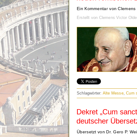
Ein Kommentar von Clemens V
Erstellt von Clemens Victor Old
Schlagwörter:
Alte Messe
,
Cum s
Dekret „Cum sanct
deutscher Überse
Übersetzt von Dr. Gero P. We