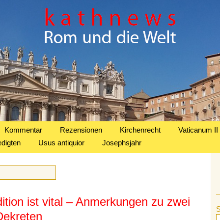
Kommentar
Rezensionen
Kirchenrecht
Vaticanum II
edigten
Usus antiquior
Josephsjahr
dition ist vital – Anmerkungen zu zwei
Dekreten