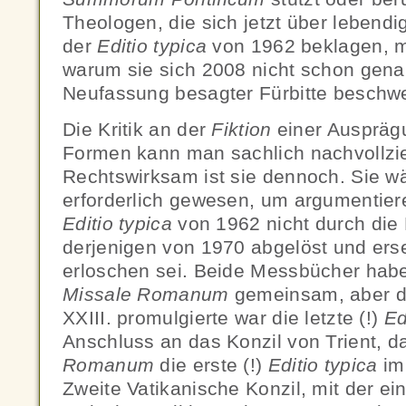
Theologen, die sich jetzt über lebend
der
Editio typica
von 1962 beklagen, 
warum sie sich 2008 nicht schon gena
Neufassung besagter Fürbitte beschwe
Die Kritik an der
Fiktion
einer Ausprägu
Formen kann man sachlich nachvollzie
Rechtswirksam ist sie dennoch. Sie wä
erforderlich gewesen, um argumentier
Editio typica
von 1962 nicht durch die
derjenigen von 1970 abgelöst und ers
erloschen sei. Beide Messbücher habe
Missale Romanum
gemeinsam, aber 
XXIII. promulgierte war die letzte (!)
Ed
Anschluss an das Konzil von Trient, d
Romanum
die erste (!)
Editio typica
im
Zweite Vatikanische Konzil, mit der ei