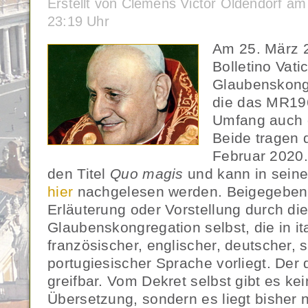
Erstellt von Clemens Victor Oldendorf a
23:19 Uhr
Am 25. März 
Bolletino Vat
Glaubenskongr
die das MR19
Umfang auch 
Beide tragen
Februar 2020.
den Titel
Quo magis
und kann in seine
hier
nachgelesen werden. Beigegeben 
Erläuterung oder Vorstellung durch di
Glaubenskongregation selbst, die in ita
französischer, englischer, deutscher, 
portugiesischer Sprache vorliegt. Der 
greifbar. Vom Dekret selbst gibt es kein
Übersetzung, sondern es liegt bisher 