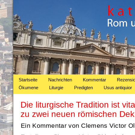
Startseite
Nachrichten
Kommentar
Rezensi
Ökumene
Liturgie
Predigten
Usus antiquior
Die liturgische Tradition ist v
zu zwei neuen römischen Dek
Ein Kommentar von Clemens Victor Ol