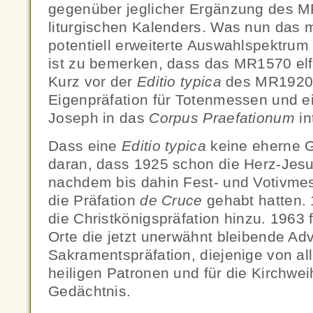
gegenüber jeglicher Ergänzung des 
liturgischen Kalenders. Was nun das 
potentiell erweiterte Auswahlspektrum
ist zu bemerken, dass das MR1570 elf
Kurz vor der
Editio typica
des MR1920 
Eigenpräfation für Totenmessen und e
Joseph in das
Corpus Praefationum
in
Dass eine
Editio typica
keine eherne Gr
daran, dass 1925 schon die Herz-Jesu-
nachdem bis dahin Fest- und Votivm
die Präfation
de Cruce
gehabt hatten. 
die Christkönigspräfation hinzu. 1963 
Orte die jetzt unerwähnt bleibende Adv
Sakramentspräfation, diejenige von al
heiligen Patronen und für die Kirchwei
Gedächtnis.