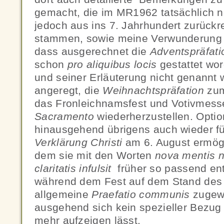
gemacht, die im MR1962 tatsächlich
jedoch aus ins 7. Jahrhundert zurück
stammen, sowie meine Verwunderung 
dass ausgerechnet die
Adventspräfati
schon
pro aliquibus locis
gestattet wo
und seiner Erläuterung nicht genannt 
angeregt, die
Weihnachtspräfation
zum
das Fronleichnamsfest und Votivmes
Sacramento
wiederherzustellen. Optio
hinausgehend übrigens auch wieder fü
Verklärung Christi
am 6. August ermög
dem sie mit den Worten
nova mentis n
claritatis infulsit
früher so passend en
während dem Fest auf dem Stand des
allgemeine
Praefatio communis
zugewi
ausgehend sich kein spezieller Bezu
mehr aufzeigen lässt.