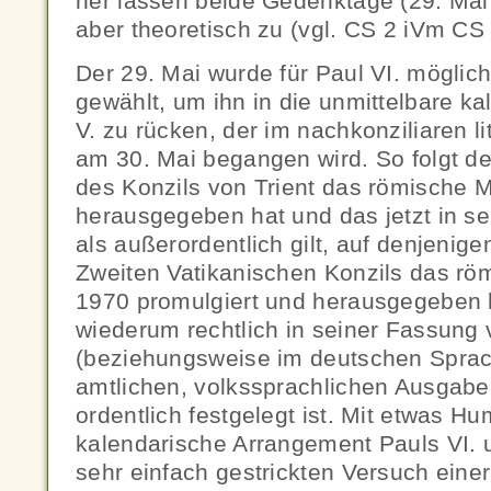
her lassen beide Gedenktage (29. Mai
aber theoretisch zu (vgl. CS 2 iVm CS 
Der 29. Mai wurde für Paul VI. möglic
gewählt, um ihn in die unmittelbare k
V. zu rücken, der im nachkonziliaren l
am 30. Mai begangen wird. So folgt de
des Konzils von Trient das römische
herausgegeben hat und das jetzt in s
als außerordentlich gilt, auf denjenige
Zweiten Vatikanischen Konzils das r
1970 promulgiert und herausgegeben h
wiederum rechtlich in seiner Fassung
(beziehungsweise im deutschen Sprac
amtlichen, volkssprachlichen Ausgabe
ordentlich festgelegt ist. Mit etwas 
kalendarische Arrangement Pauls VI. u
sehr einfach gestrickten Versuch eine