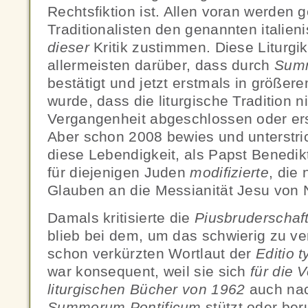
Rechtsfiktion ist. Allen voran werden 
Traditionalisten den genannten italie
dieser
Kritik zustimmen. Diese Liturgik
allermeisten darüber, dass durch
Summ
bestätigt und jetzt erstmals in größ
wurde, dass die liturgische Tradition ni
Vergangenheit abgeschlossen oder erst
Aber schon 2008 bewies und unterstric
diese Lebendigkeit, als Papst Benedik
für diejenigen Juden
modifizierte
, die
Glauben an die Messianität Jesu von 
Damals kritisierte die
Piusbruderschaf
blieb bei dem, um das schwierig zu v
schon verkürzten Wortlaut der
Editio 
war konsequent, weil sie sich
für die 
liturgischen Bücher von 1962
auch nac
Summorum Pontificum
stützt oder ber