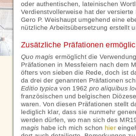
oder authentischen, lateinischen Wortl
Verdienstvollerweise hat der versierte
Gero P. Weishaupt umgehend eine eb
nützliche Arbeitsübersetzung erstellt 
Zusätzliche Präfationen ermöglicht
Quo magis
ermöglicht die Verwendung 
Präfationen in Messfeiern nach dem M
öfters von sieben die Rede, doch ist d
da drei der genannten Präfationen sc
Editio typica
von 1962
pro aliquibus l
französischen und belgischen Diözese
waren. Von diesen Präfationen stellt d
lediglich klar, dass sie nunmehr gener
werden dürfen, wo man sich des MR19
magis
habe ich mich schon
hier
eingeh
dort auch detailierte Bemerkungen zu 