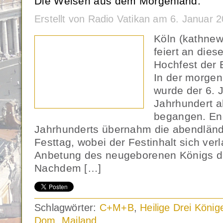
Die Weisen aus dem Morgenland.
Erstellt von Radio Vatikan am 6. Januar
Köln (kathnew
feiert an die
Hochfest der 
In der morgen
wurde der 6. 
Jahrhundert al
begangen. En
Jahrhunderts übernahm die abendländ
Festtag, wobei der Festinhalt sich verl
Anbetung des neugeborenen Königs du
Nachdem […]
Schlagwörter:
C+M+B
,
Heilige Drei König
Dom
,
Mailand