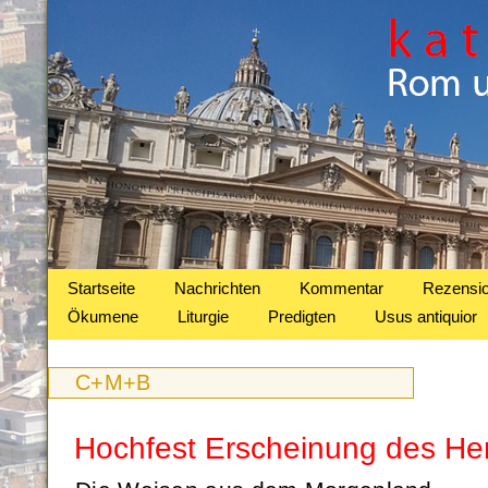
Startseite
Nachrichten
Kommentar
Rezensi
Ökumene
Liturgie
Predigten
Usus antiquior
C+M+B
Hochfest Erscheinung des He