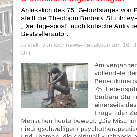
Anlässlich des 75. Geburtstages von 
stellt die Theologin Barbara Stühlmeye
„Die Tagespost“ auch kritische Anfrag
Bestsellerautor.
Erstellt von kathnews-Redaktion am 16. 
Uhr
Am vergangen
vollendete de
Benediktinerp
75. Lebensjah
Barbara Stühl
einerseits de
Fragen der Zei
Menschen heute bewegt. „Die Mischu
niedrigschwelligem psychotherapeut
und Themen, die spirituell Suchende