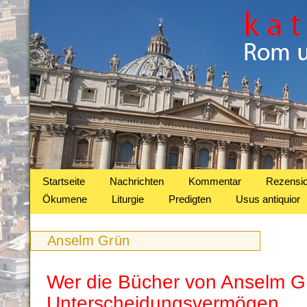
Startseite
Nachrichten
Kommentar
Rezensi
Ökumene
Liturgie
Predigten
Usus antiquior
Anselm Grün
Wer die Bücher von Anselm Grü
Unterscheidungsvermögen