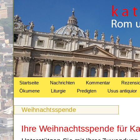
Startseite
Nachrichten
Kommentar
Rezensi
Ökumene
Liturgie
Predigten
Usus antiquior
Weihnachtsspende
Ihre Weihnachtsspende für K