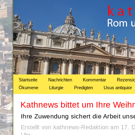
Startseite
Nachrichten
Kommentar
Rezensi
Ökumene
Liturgie
Predigten
Usus antiquior
Kathnews bittet um Ihre Wei
Ihre Zuwendung sichert die Arbeit uns
Erstellt von kathnews-Redaktion am 17.