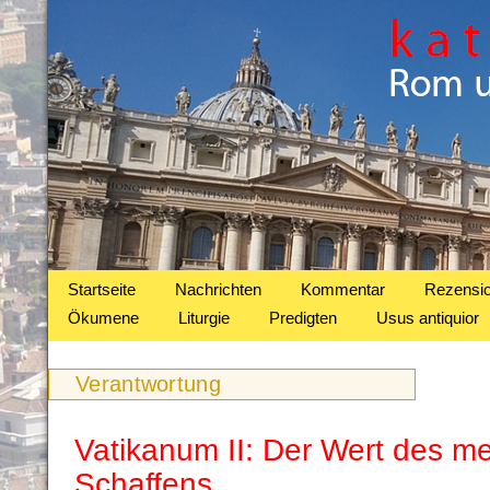
Startseite
Nachrichten
Kommentar
Rezensi
Ökumene
Liturgie
Predigten
Usus antiquior
Verantwortung
Vatikanum II: Der Wert des m
Schaffens