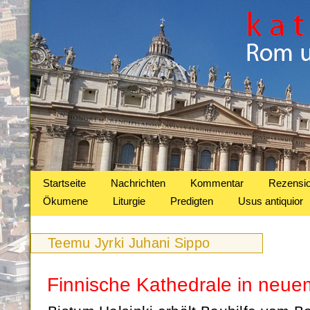
Startseite
Nachrichten
Kommentar
Rezensi
Ökumene
Liturgie
Predigten
Usus antiquior
Teemu Jyrki Juhani Sippo
Finnische Kathedrale in neue