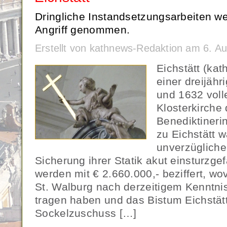
Dringliche Instandsetzungsarbeiten 
Angriff genommen.
Erstellt von kathnews-Redaktion am 6. A
Eichstätt (ka
einer dreijähr
und 1632 voll
Klosterkirche 
Benediktineri
zu Eichstätt 
unverzüglich
Sicherung ihrer Statik akut einsturzge
werden mit € 2.660.000,- beziffert, wo
St. Walburg nach derzeitigem Kenntni
tragen haben und das Bistum Eichstät
Sockelzuschuss […]