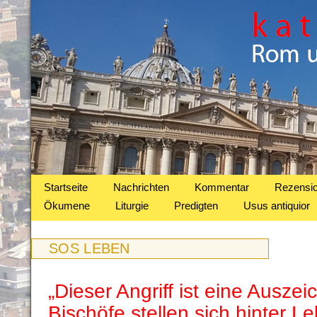
Startseite
Nachrichten
Kommentar
Rezensi
Ökumene
Liturgie
Predigten
Usus antiquior
SOS LEBEN
„Dieser Angriff ist eine Auszei
Bischöfe stellen sich hinter L