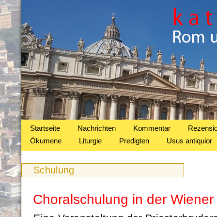
Startseite
Nachrichten
Kommentar
Rezensi
Ökumene
Liturgie
Predigten
Usus antiquior
Schulung
Choralschulung in der Wiener 