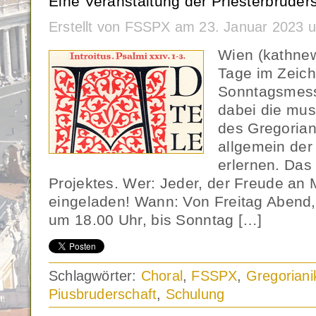
Eine Veranstaltung der Priesterbruders
Erstellt von FSSPX am 23. Januar 2023 
Wien (kathnew
Tage im Zeich
Sonntagsmess
dabei die mus
des Gregorian
allgemein der
erlernen. Das 
Projektes. Wer: Jeder, der Freude an M
eingeladen! Wann: Von Freitag Abend,
um 18.00 Uhr, bis Sonntag […]
Schlagwörter:
Choral
,
FSSPX
,
Gregoriani
Piusbruderschaft
,
Schulung