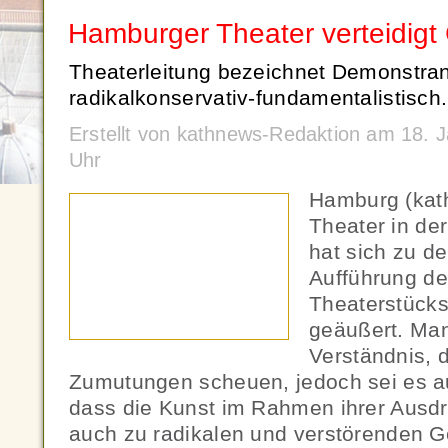
Hamburger Theater verteidigt
Theaterleitung bezeichnet Demonstran
radikalkonservativ-fundamentalistisch.
Erstellt von kathnews-Redaktion am 18. 
Uhr
Hamburg (kath
Theater in d
hat sich zu d
Aufführung des
Theaterstücks
geäußert. Ma
Verständnis, 
Zumutungen scheuen, jedoch sei es au
dass die Kunst im Rahmen ihrer Ausdr
auch zu radikalen und verstörenden Ge