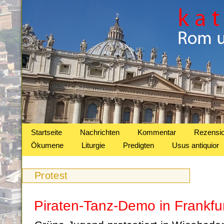
Startseite
Nachrichten
Kommentar
Rezensi
Ökumene
Liturgie
Predigten
Usus antiquior
Protest
Piraten-Tanz-Demo in Frankfu