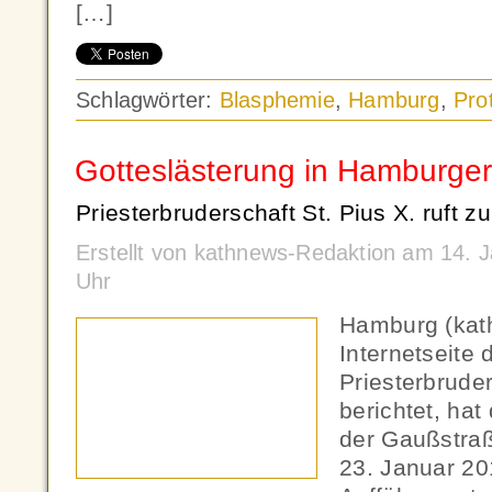
[…]
Schlagwörter:
Blasphemie
,
Hamburg
,
Pro
Gotteslästerung in Hamburger
Priesterbruderschaft St. Pius X. ruft z
Erstellt von kathnews-Redaktion am 14. 
Uhr
Hamburg (kat
Internetseite 
Priesterbruder
berichtet, hat
der Gaußstraß
23. Januar 2