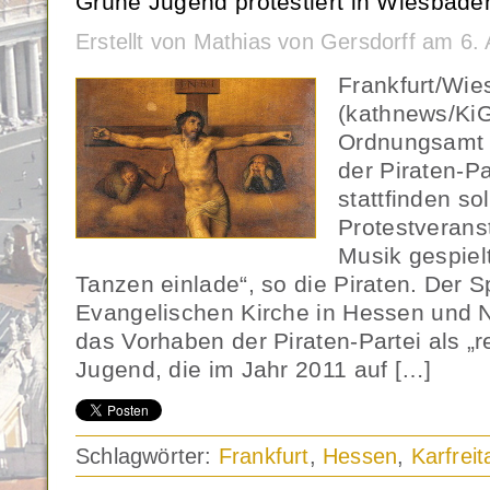
Grüne Jugend protestiert in Wiesbade
Erstellt von Mathias von Gersdorff am 6.
Frankfurt/Wi
(kathnews/KiG
Ordnungsamt 
der Piraten-Pa
stattfinden so
Protestveranst
Musik gespiel
Tanzen einlade“, so die Piraten. Der S
Evangelischen Kirche in Hessen und 
das Vorhaben der Piraten-Partei als „r
Jugend, die im Jahr 2011 auf […]
Schlagwörter:
Frankfurt
,
Hessen
,
Karfreit