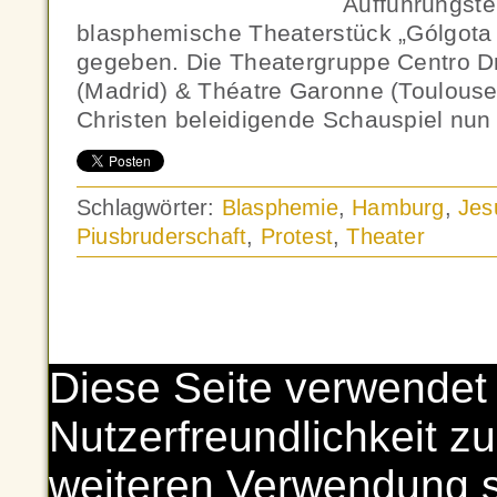
Aufführungste
blasphemische Theaterstück „Gólgota 
gegeben. Die Theatergruppe Centro D
(Madrid) & Théatre Garonne (Toulouse)
Christen beleidigende Schauspiel nun 
Schlagwörter:
Blasphemie
,
Hamburg
,
Jes
Piusbruderschaft
,
Protest
,
Theater
Diese Seite verwendet
Nutzerfreundlichkeit zu
weiteren Verwendung 