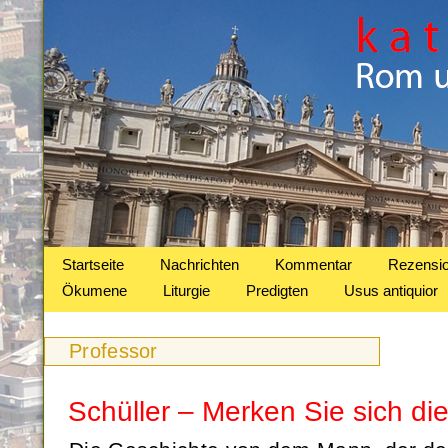
Startseite
Nachrichten
Kommentar
Rezensi
Ökumene
Liturgie
Predigten
Usus antiquior
Professor
Schüller – Merken Sie sich d