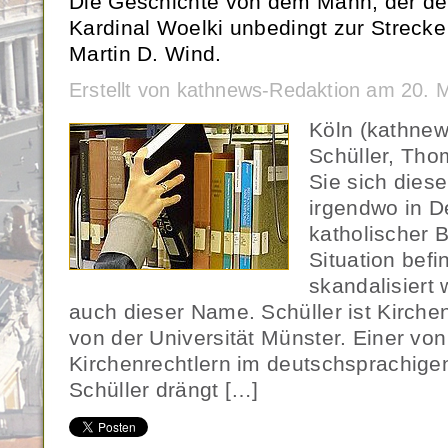
Die Geschichte von dem Mann, der de
Kardinal Woelki unbedingt zur Strecke 
Martin D. Wind.
Erstellt von kathnews-Redaktion am 20.
Köln (kathne
Schüller, Tho
Sie sich die
irgendwo in D
katholischer B
Situation befi
skandalisiert 
auch dieser Name. Schüller ist Kirchen
von der Universität Münster. Einer vo
Kirchenrechtlern im deutschsprachige
Schüller drängt […]