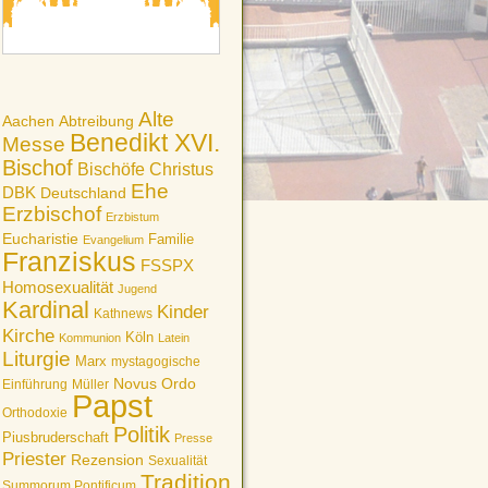
Alte
Aachen
Abtreibung
Benedikt XVI.
Messe
Bischof
Bischöfe
Christus
Ehe
DBK
Deutschland
Erzbischof
Erzbistum
Eucharistie
Familie
Evangelium
Franziskus
FSSPX
Homosexualität
Jugend
Kardinal
Kinder
Kathnews
Kirche
Köln
Kommunion
Latein
Liturgie
Marx
mystagogische
Novus Ordo
Einführung
Müller
Papst
Orthodoxie
Politik
Piusbruderschaft
Presse
Priester
Rezension
Sexualität
Tradition
Summorum Pontificum