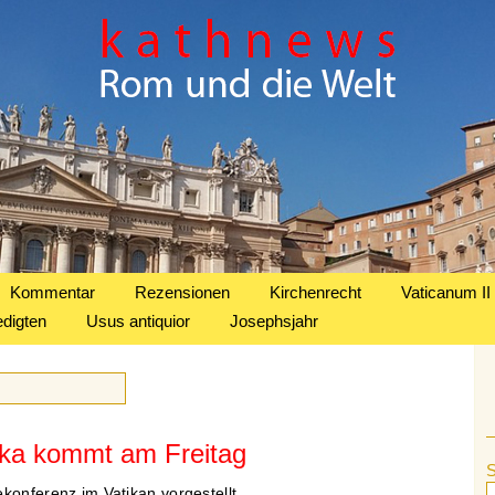
Kommentar
Rezensionen
Kirchenrecht
Vaticanum II
edigten
Usus antiquior
Josephsjahr
ika kommt am Freitag
konferenz im Vatikan vorgestellt.