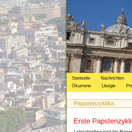
Startseite
Nachrichten
Ökumene
Liturgie
Pr
Papstenzyklika
Erste Papstenzykl
Lehrschreiben wird bei Presse