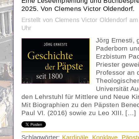
Eine Leseempfehlung und Buchbespre
2025. Von Clemens Victor Oldendorf.
Erstellt von Clemens Victor Oldendorf a
Uhr
Jörg Ernesti,
Paderborn und
Erzbistum Pa
Priester gewei
Professor an 
Theologischen
Universität A
den Lehrstuhl für Mittlere und Neue K
Mit Biographien zu den Päpsten Bened
Paul VI. (2016) sowie zu Leo XIII. […]
Schlagwörter:
Kardinäle
,
Konklave
,
Päpst