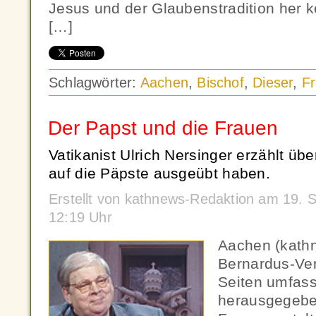
Jesus und der Glaubenstradition her k
[…]
Schlagwörter:
Aachen
,
Bischof
,
Dieser
,
Fr
Der Papst und die Frauen
Vatikanist Ulrich Nersinger erzählt übe
auf die Päpste ausgeübt haben.
Erstellt von kathnews-Redaktion am 19.
12:19 Uhr
Aachen (kath
Bernardus-Ver
Seiten umfas
herausgegebe