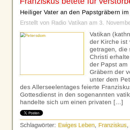
Franziskus betete für verstor
Heiliger Vater an den Papstgräbern i
Erstellt von Radio Vatikan am 3. Novemb
Vatikan (kath
der Kirche ist
getragen, die 
Christi erhalt
der Papst am
Gräbern der v
unter dem Pet
des Allerseelentages feierte Franzisk
Gottesdienst in den sogenannten vati
handelte sich um einen privaten […]
Schlagwörter:
Ewiges Leben
,
Franziskus