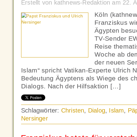
Erstellt von kathnews-Redaktion am 22. A
Köln (kathne
Franziskus wi
Ägypten besuc
TV-Sender EW
Reise themat
Woche ab dem 
der neuen Ser
Islam“ spricht Vatikan-Experte Ulrich 
Bedeutung Ägyptens als Wiege des chr
Dialogs. Nach der Hilfsaktion […]
Schlagwörter:
Christen
,
Dialog
,
Islam
,
Pä
Nersinger