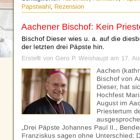
Papstwahl
,
Rezension
Aachener Bischof: Kein Priest
Bischof Dieser wies u. a. auf die die
der letzten drei Päpste hin.
Erstellt von Gero P. Weishaupt am 17. A
Aachen (kathn
Bischof von A
Dieser, hat si
Hochfest Mari
August im Aa
Priestertum d
ausgesprochen
„Drei Päpste Johannes Paul II., Bende
Franziskus sagen ohne Unterschied: D