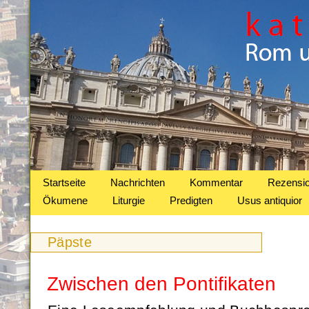
Startseite
Nachrichten
Kommentar
Rezensi
Ökumene
Liturgie
Predigten
Usus antiquior
Päpste
Zwischen den Pontifikaten