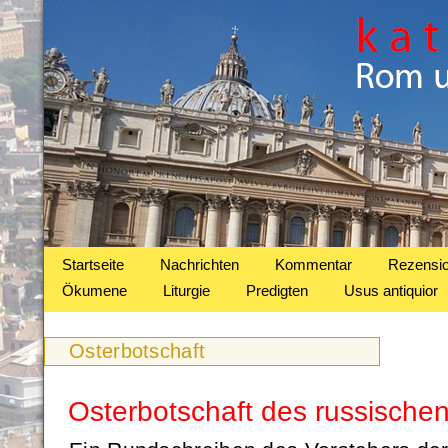
Startseite
Nachrichten
Kommentar
Rezensi
Ökumene
Liturgie
Predigten
Usus antiquior
Osterbotschaft
Osterbotschaft des russischen