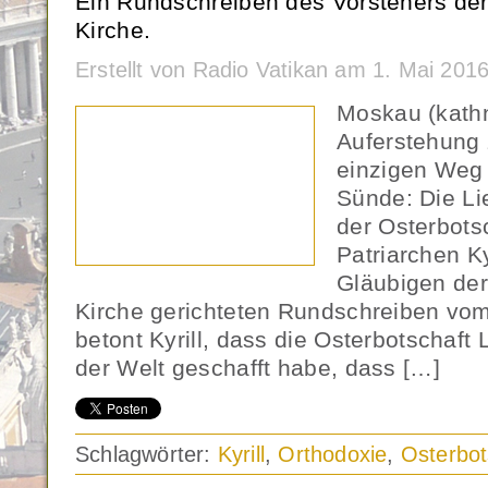
Ein Rundschreiben des Vorstehers de
Kirche.
Erstellt von Radio Vatikan am 1. Mai 201
Moskau (kathn
Auferstehung 
einzigen Weg
Sünde: Die Li
der Osterbots
Patriarchen Ky
Gläubigen der
Kirche gerichteten Rundschreiben vom
betont Kyrill, dass die Osterbotschaft
der Welt geschafft habe, dass […]
Schlagwörter:
Kyrill
,
Orthodoxie
,
Osterbot