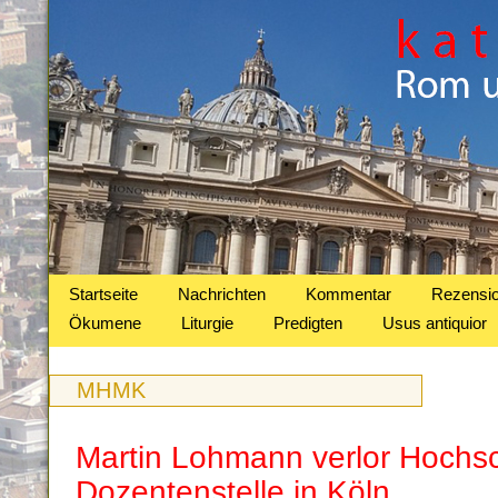
Startseite
Nachrichten
Kommentar
Rezensi
Ökumene
Liturgie
Predigten
Usus antiquior
MHMK
Martin Lohmann verlor Hochsc
Dozentenstelle in Köln