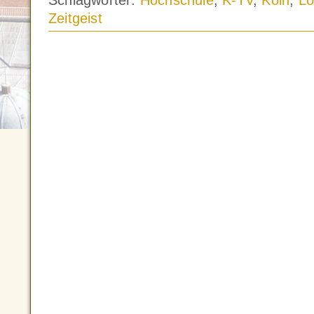
Schlagwörter:
Hochschule
,
K-TV
,
Köln
,
L
Zeitgeist