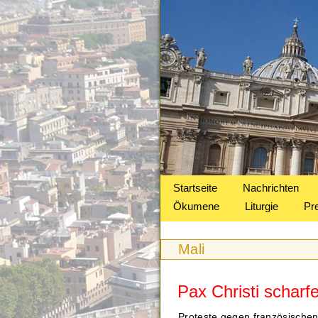
Startseite
Nachrichten
Ökumene
Liturgie
Pr
Mali
Pax Christi scharfe
Proteste gegen französischen M