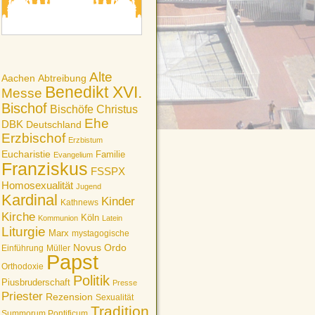
Alte
Aachen
Abtreibung
Benedikt XVI.
Messe
Bischof
Bischöfe
Christus
Ehe
DBK
Deutschland
Erzbischof
Erzbistum
Eucharistie
Familie
Evangelium
Franziskus
FSSPX
Homosexualität
Jugend
Kardinal
Kinder
Kathnews
Kirche
Köln
Kommunion
Latein
Liturgie
Marx
mystagogische
Novus Ordo
Einführung
Müller
Papst
Orthodoxie
Politik
Piusbruderschaft
Presse
Priester
Rezension
Sexualität
Tradition
Summorum Pontificum