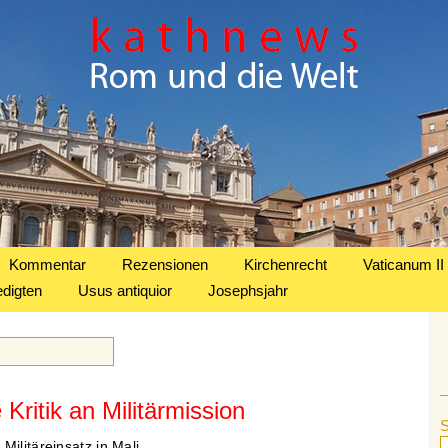
Kommentar
Rezensionen
Kirchenrecht
Vaticanum II
edigten
Usus antiquior
Josephsjahr
 Kritik an Militärmission
ilitäreinsatz in Mali.