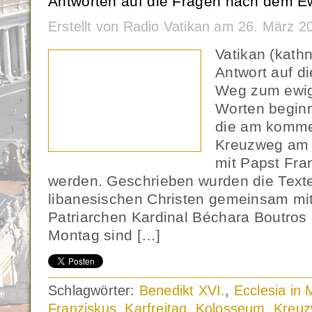
Antworten auf die Fragen nach dem E
Erstellt von Radio Vatikan am 26. März 
Vatikan (kath
Antwort auf d
Weg zum ewig
Worten beginn
die am komme
Kreuzweg am
mit Papst Fra
werden. Geschrieben wurden die Text
libanesischen Christen gemeinsam mi
Patriarchen Kardinal Béchara Boutros 
Montag sind […]
Schlagwörter:
Benedikt XVI.
,
Ecclesia in 
Franziskus
,
Karfreitag
,
Kolosseum
,
Kreu