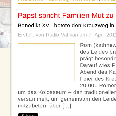
Papst spricht Familien Mut zu
Benedikt XVI. betete den Kreuzweg in
Erstellt von Radio Vatikan am 7. April 20
Rom (kathnew
des Leides pr
prägt besonde
Darauf wies P
Abend des Kar
Feier des Kre
20.000 Römer 
um das Kolosseum – den traditionellen
versammelt, um gemeinsam den Leide
mitzubeten, über […]