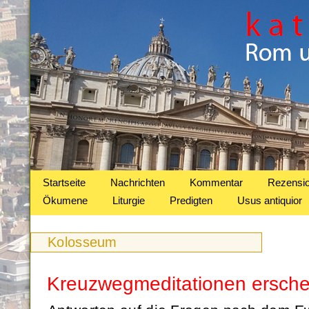
Startseite
Nachrichten
Kommentar
Rezensi
Ökumene
Liturgie
Predigten
Usus antiquior
Kolosseum
Kreuzwegmeditationen ersche