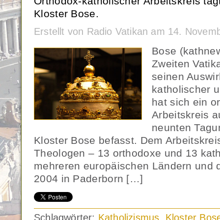
Orthodox-katholischer Arbeitskreis tag
Kloster Bose.
Erstellt von Radio Vatikan am 14. Novem
Bose (kathne
Zweiten Vatik
seinen Auswi
katholischer 
hat sich ein o
Arbeitskreis 
neunten Tagun
Kloster Bose befasst. Dem Arbeitskre
Theologen – 13 orthodoxe und 13 kath
mehreren europäischen Ländern und 
2004 in Paderborn […]
Schlagwörter:
Katholizismus
,
Kloster Bos