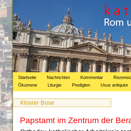
Startseite
Nachrichten
Kommentar
Rezensi
Ökumene
Liturgie
Predigten
Usus antiquior
Kloster Bose
Papstamt im Zentrum der Ber