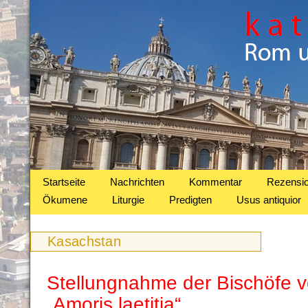
Startseite
Nachrichten
Kommentar
Rezensi
Ökumene
Liturgie
Predigten
Usus antiquior
Kasachstan
Stellungnahme der Bischöfe 
„Amoris laetitia“