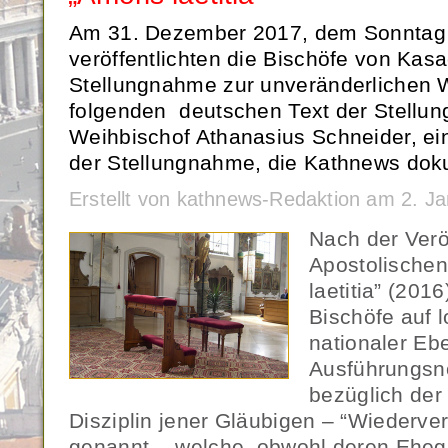
Am 31. Dezember 2017, dem Sonntag d
veröffentlichten die Bischöfe von Kas
Stellungnahme zur unveränderlichen 
folgenden deutschen Text der Stellu
Weihbischof Athanasius Schneider, ei
der Stellungnahme, die Kathnews doku
Erstellt von kathnews-Redaktion am 2. J
Nach der Verö
Apostolischen
laetitia” (20
Bischöfe auf l
nationaler Eb
Ausführungsn
bezüglich der
Disziplin jener Gläubigen – “Wiederve
genannt -, welche, obwohl deren Eheg