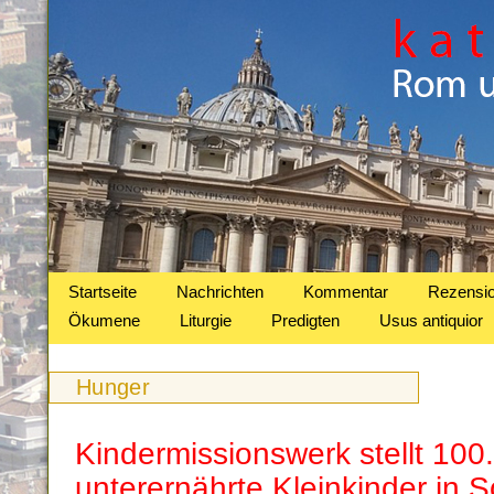
Startseite
Nachrichten
Kommentar
Rezensi
Ökumene
Liturgie
Predigten
Usus antiquior
Hunger
Kindermissionswerk stellt 100
unterernährte Kleinkinder in S