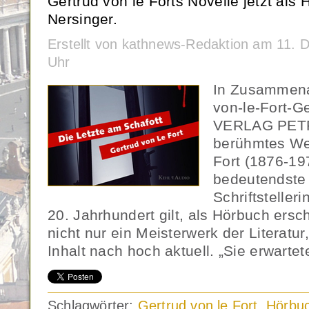
Gertrud von le Forts Novelle jetzt als 
Nersinger.
Erstellt von kathnews-Redaktion am 11.
Uhr
In Zusammenar
von-le-Fort-Ge
VERLAG PETR
berühmtes Wer
Fort (1876-197
bedeutendste 
Schriftsteller
20. Jahrhundert gilt, als Hörbuch ersch
nicht nur ein Meisterwerk der Literat
Inhalt nach hoch aktuell. „Sie erwarte
Schlagwörter:
Gertrud von le Fort
,
Hörbu