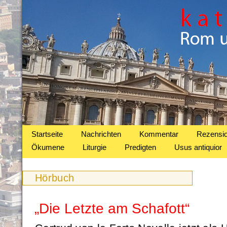
Startseite
Nachrichten
Kommentar
Rezensi
Ökumene
Liturgie
Predigten
Usus antiquior
Hörbuch
„Die Letzte am Schafott“