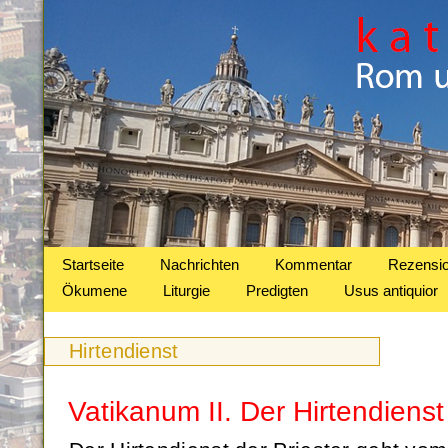
Startseite
Nachrichten
Kommentar
Rezensi
Ökumene
Liturgie
Predigten
Usus antiquior
Hirtendienst
Vatikanum II. Der Hirtendienst