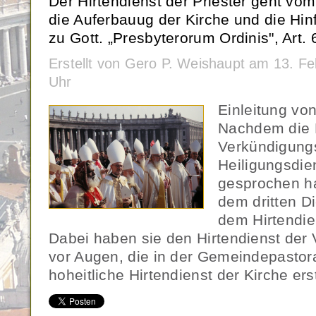
Der Hirtendienst der Priester geht vom 
die Auferbauug der Kirche und die Hi
zu Gott. „Presbyterorum Ordinis", Art. 
Erstellt von Gero P. Weishaupt am 13. F
Uhr
Einleitung vo
Nachdem die K
Verkündigung
Heiligungsdien
gesprochen h
dem dritten Di
dem Hirtendie
Dabei haben sie den Hirtendienst der V
vor Augen, die in der Gemeindepastoral
hoheitliche Hirtendienst der Kirche ers