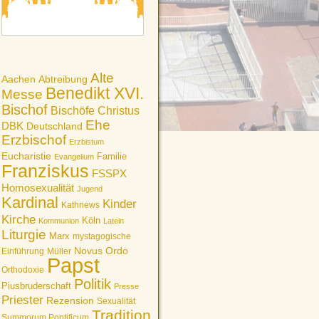
Alte
Aachen
Abtreibung
Benedikt XVI.
Messe
Bischof
Bischöfe
Christus
Ehe
DBK
Deutschland
Erzbischof
Erzbistum
Eucharistie
Familie
Evangelium
Franziskus
FSSPX
Homosexualität
Jugend
Kardinal
Kinder
Kathnews
Kirche
Köln
Kommunion
Latein
Liturgie
Marx
mystagogische
Novus Ordo
Einführung
Müller
Papst
Orthodoxie
Politik
Piusbruderschaft
Presse
Priester
Rezension
Sexualität
Tradition
Summorum Pontificum