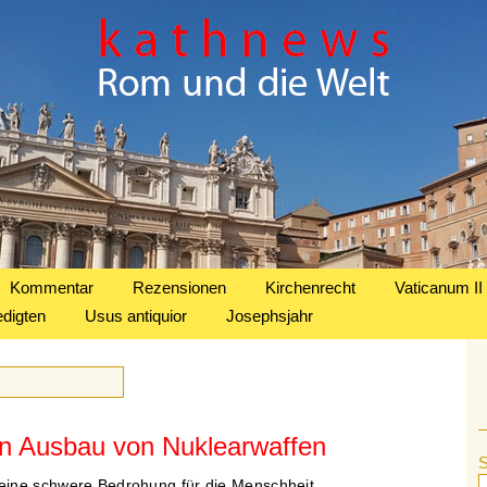
Kommentar
Rezensionen
Kirchenrecht
Vaticanum II
edigten
Usus antiquior
Josephsjahr
n Ausbau von Nuklearwaffen
ine schwere Bedrohung für die Menschheit.