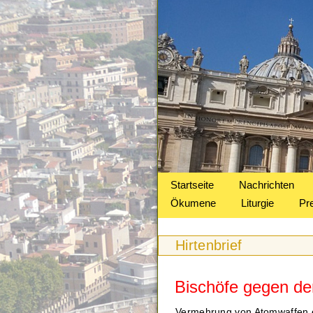
Startseite
Nachrichten
Ökumene
Liturgie
Pr
Hirtenbrief
Bischöfe gegen de
Vermehrung von Atomwaffen e