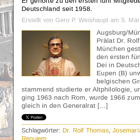
Er gehörte zu den ersten fünf Mitglied
Deutschland seit 1958.
Erstellt von Gero P. Weishaupt am 5. Mä
Augsburg/Mün
Prälat Dr. Rol
München gesto
den ersten fü
Dei in Deutsc
Eupen (B) unw
belgischen G
stammend studierte er Altphilologie, 
ging 1963 nach Rom, wurde 1966 zum 
gleich in den Generalrat […]
Schlagwörter:
Dr. Rolf Thomas
,
Josemarí
Requiem