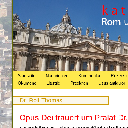
Startseite
Nachrichten
Kommentar
Rezensi
Ökumene
Liturgie
Predigten
Usus antiquior
Dr. Rolf Thomas
Opus Dei trauert um Prälat Dr