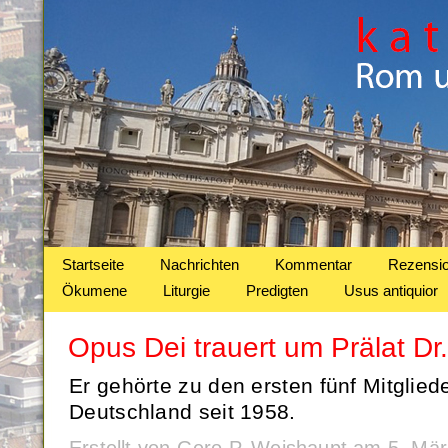
Startseite
Nachrichten
Kommentar
Rezensi
Ökumene
Liturgie
Predigten
Usus antiquior
Opus Dei trauert um Prälat Dr
Er gehörte zu den ersten fünf Mitglied
Deutschland seit 1958.