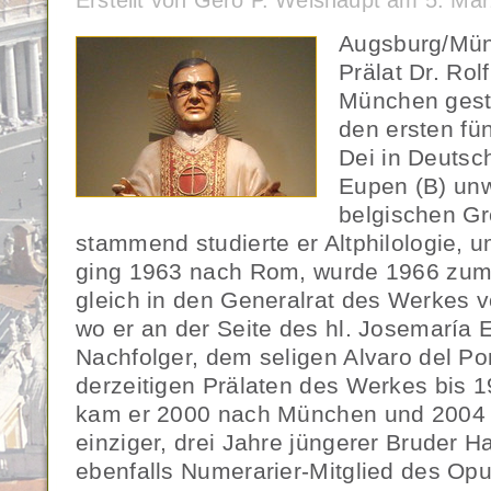
Erstellt von Gero P. Weishaupt am 5. Mä
Augsburg/Mün
Prälat Dr. Rol
München gesto
den ersten fü
Dei in Deutsc
Eupen (B) unw
belgischen G
stammend studierte er Altphilologie, 
ging 1963 nach Rom, wurde 1966 zum 
gleich in den Generalrat des Werkes 
wo er an der Seite des hl. Josemaría 
Nachfolger, dem seligen Alvaro del Po
derzeitigen Prälaten des Werkes bis 19
kam er 2000 nach München und 2004 
einziger, drei Jahre jüngerer Bruder Han
ebenfalls Numerarier-Mitglied des Opu