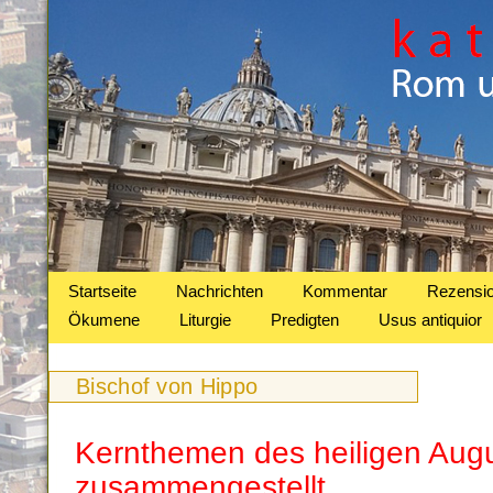
Startseite
Nachrichten
Kommentar
Rezensi
Ökumene
Liturgie
Predigten
Usus antiquior
Bischof von Hippo
Kernthemen des heiligen Aug
zusammengestellt