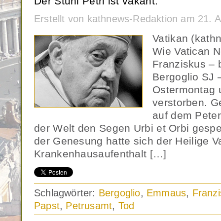
Der Stuhl Petri ist vakant.
Erstellt von kathnews-Redaktion am 21. A
Vatikan (kath
Wie Vatican N
Franziskus – 
Bergoglio SJ 
Ostermontag 
verstorben. G
auf dem Peter
der Welt den Segen Urbi et Orbi ges
der Genesung hatte sich der Heilige 
Krankenhausaufenthalt […]
Schlagwörter:
Bergoglio
,
Emmaus
,
Franz
Papst
,
Petrusamt
,
Tod