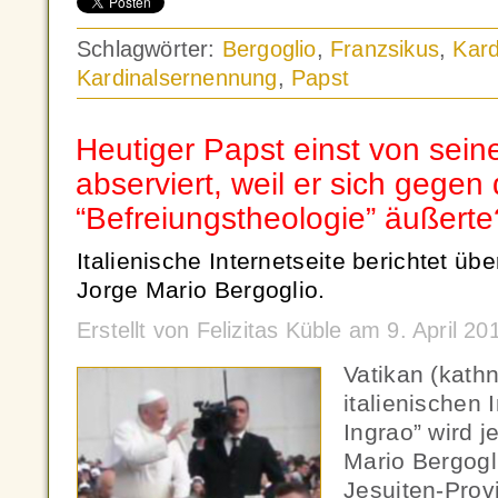
Schlagwörter:
Bergoglio
,
Franzsikus
,
Kard
Kardinalsernennung
,
Papst
Heutiger Papst einst von sei
abserviert, weil er sich gegen 
“Befreiungstheologie” äußerte
Italienische Internetseite berichtet üb
Jorge Mario Bergoglio.
Erstellt von Felizitas Küble am 9. April 
Vatikan (kath
italienischen 
Ingrao” wird j
Mario Bergogli
Jesuiten-Provi