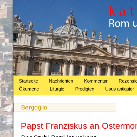
Startseite
Nachrichten
Kommentar
Rezensi
Ökumene
Liturgie
Predigten
Usus antiquior
Bergoglio
Papst Franziskus an Ostermo