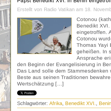
Papst Benedikt XVI. in Benin eingetrof
Erstellt von Radio Vatikan am 18. Novem
Cotonou (kat
Benedikt XVI. 
eingetroffen.
Cotonou wurde
Thomas Yayi 
geheißen. In 
Ansprache eri
den Beginn der Evangelisierung in Ben
Das Land solle dem Stammesdenken w
Beste aus seinen Traditionen bewahren
Wertschätzung […]
Schlagwörter:
Afrika
,
Benedikt XVI.
,
Beni