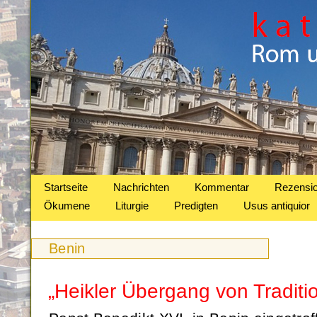
Startseite
Nachrichten
Kommentar
Rezensi
Ökumene
Liturgie
Predigten
Usus antiquior
Benin
„Heikler Übergang von Tradit