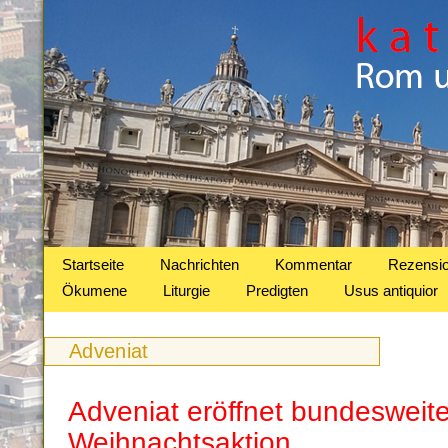
Startseite
Nachrichten
Kommentar
Rezensi
Ökumene
Liturgie
Predigten
Usus antiquior
Adveniat
Adveniat eröffnet bundesweit
Weihnachtsaktion