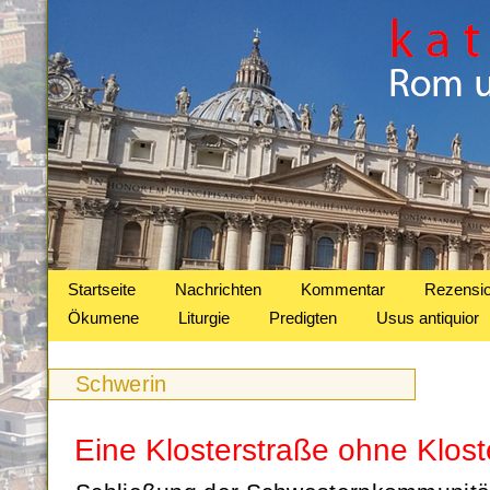
Startseite
Nachrichten
Kommentar
Rezensi
Ökumene
Liturgie
Predigten
Usus antiquior
Schwerin
Eine Klosterstraße ohne Klost