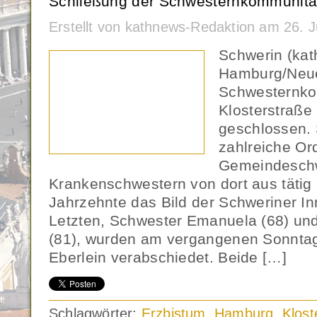
Schließung der Schwesternkommunität
Erstellt von kathnews-Redaktion am 26. J
Schwerin (kat
Hamburg/Neue
Schwesternko
Klosterstraße 
geschlossen. 
zahlreiche Or
Gemeindeschw
Krankenschwestern von dort aus tätig
Jahrzehnte das Bild der Schweriner In
Letzten, Schwester Emanuela (68) un
(81), wurden am vergangenen Sonntag
Eberlein verabschiedet. Beide […]
Schlagwörter:
Erzbistum
,
Hamburg
,
Klost