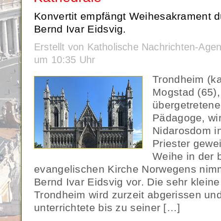
Konvertit empfängt Weihesakrament d
Bernd Ivar Eidsvig.
Erstellt von Katholische Nachrichten-Age
um 10:35 Uhr
Trondheim (ka
Mogstad (65),
übergetretene
Pädagoge, wi
Nidarosdom i
Priester gewei
Weihe in der 
evangelischen Kirche Norwegens nimm
Bernd Ivar Eidsvig vor. Die sehr kleine
Trondheim wird zurzeit abgerissen un
unterrichtete bis zu seiner […]