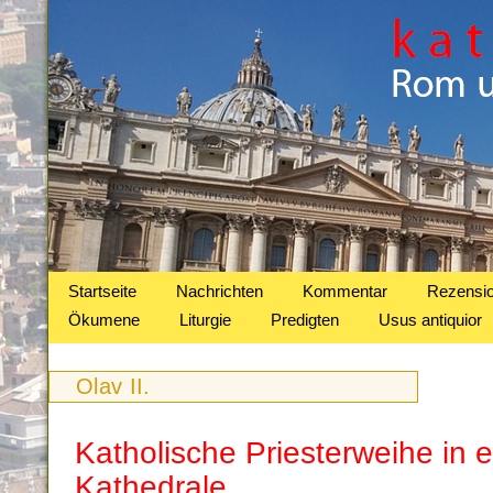
Startseite
Nachrichten
Kommentar
Rezensi
Ökumene
Liturgie
Predigten
Usus antiquior
Olav II.
Katholische Priesterweihe in 
Kathedrale