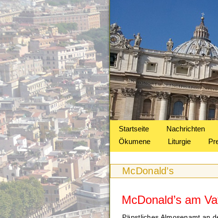
Startseite
Nachrichten
Ökumene
Liturgie
Pr
McDonald’s
McDonald’s am Vat
Päpstliches Almosenamt an der