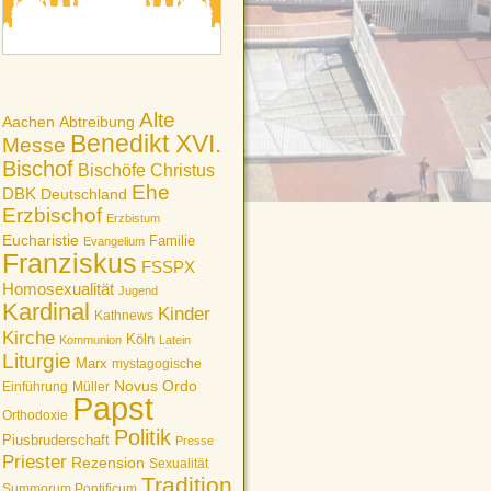
Alte
Aachen
Abtreibung
Benedikt XVI.
Messe
Bischof
Bischöfe
Christus
Ehe
DBK
Deutschland
Erzbischof
Erzbistum
Eucharistie
Familie
Evangelium
Franziskus
FSSPX
Homosexualität
Jugend
Kardinal
Kinder
Kathnews
Kirche
Köln
Kommunion
Latein
Liturgie
Marx
mystagogische
Novus Ordo
Einführung
Müller
Papst
Orthodoxie
Politik
Piusbruderschaft
Presse
Priester
Rezension
Sexualität
Tradition
Summorum Pontificum