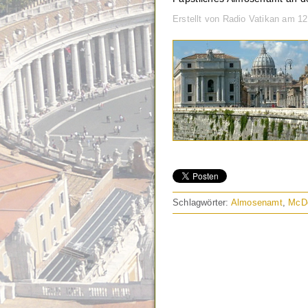
Erstellt von Radio Vatikan am 1
Schlagwörter:
Almosenamt
,
McDo