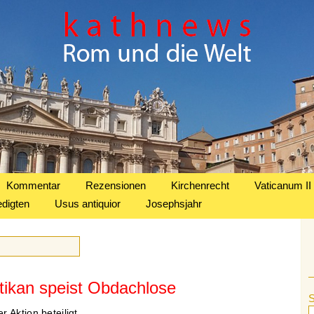
Kommentar
Rezensionen
Kirchenrecht
Vaticanum II
edigten
Usus antiquior
Josephsjahr
ikan speist Obdachlose
 Aktion beteiligt.