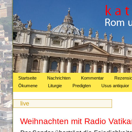
Startseite
Nachrichten
Kommentar
Rezensi
Ökumene
Liturgie
Predigten
Usus antiquior
live
Weihnachten mit Radio Vatika