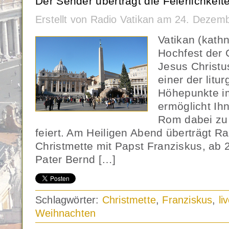
Der Sender überträgt die Feierlichkeit
Erstellt von Radio Vatikan am 24. Dezem
Vatikan (kath
Hochfest der 
Jesus Christu
einer der litu
Höhepunkte im
ermöglicht Ih
Rom dabei zu 
feiert. Am Heiligen Abend überträgt Ra
Christmette mit Papst Franziskus, ab 2
Pater Bernd […]
Schlagwörter:
Christmette
,
Franziskus
,
li
Weihnachten