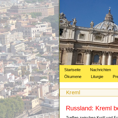
Startseite
Nachrichten
Ökumene
Liturgie
Pr
Kreml
Russland: Kreml be
Treffen zwischen Kyrill und F