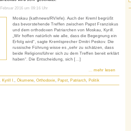
. Februar 2016 um 09:16 Uhr
Moskau (kathnews/RV/efe). Auch der Kreml begrüßt
das bevorstehende Treffen zwischen Papst Franziskus
und dem orthodoxen Patriarchen von Moskau, Kyrill.
„Wir hoffen natürlich wie alle, dass die Begegnung ein
Erfolg wird“, sagte Kremlsprecher Dmitri Peskov. Die
russische Führung wisse es „sehr zu schätzen, dass
beide Religionsführer sich zu dem Treffen bereit erklärt
haben“. Die Entscheidung, sich […]
... mehr lesen
,
Kyrill I.
,
Ökumene
,
Orthodoxie
,
Papst
,
Patriarch
,
Politik