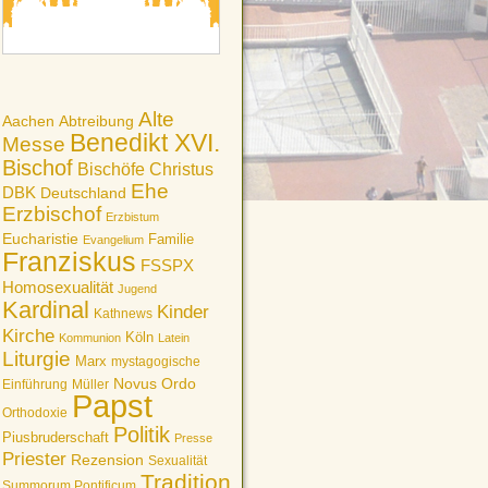
Alte
Aachen
Abtreibung
Benedikt XVI.
Messe
Bischof
Bischöfe
Christus
Ehe
DBK
Deutschland
Erzbischof
Erzbistum
Eucharistie
Familie
Evangelium
Franziskus
FSSPX
Homosexualität
Jugend
Kardinal
Kinder
Kathnews
Kirche
Köln
Kommunion
Latein
Liturgie
Marx
mystagogische
Novus Ordo
Einführung
Müller
Papst
Orthodoxie
Politik
Piusbruderschaft
Presse
Priester
Rezension
Sexualität
Tradition
Summorum Pontificum