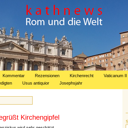
Kommentar
Rezensionen
Kirchenrecht
Vaticanum II
edigten
Usus antiquior
Josephsjahr
grüßt Kirchengipfel
ranziskus wird sehr geschätzt.