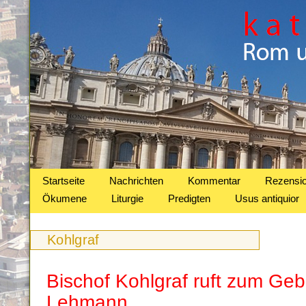
Startseite
Nachrichten
Kommentar
Rezensi
Ökumene
Liturgie
Predigten
Usus antiquior
Kohlgraf
Bischof Kohlgraf ruft zum Gebe
Lehmann