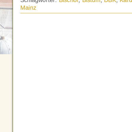
Schlagwörter:
Bischof
,
Bistum
,
DBK
,
Kard
Mainz