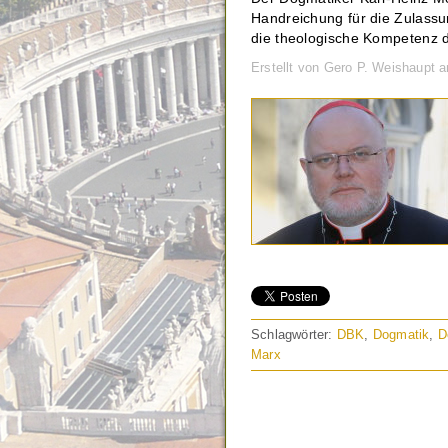
Handreichung für die Zulassu
die theologische Kompetenz 
Erstellt von Gero P. Weishaupt 
Schlagwörter:
DBK
,
Dogmatik
,
D
Marx