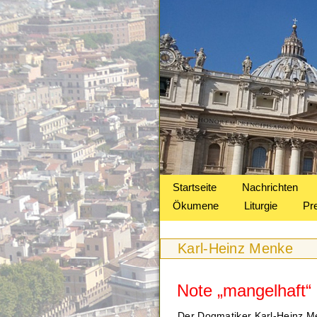
Startseite
Nachrichten
Ökumene
Liturgie
Pr
Karl-Heinz Menke
Note „mangelhaft“ 
Der Dogmatiker Karl-Heinz Men