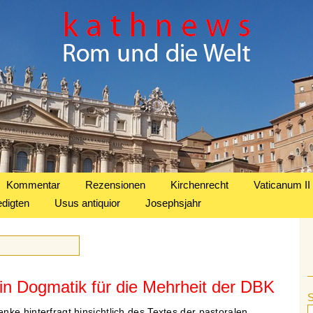
Kommentar
Rezensionen
Kirchenrecht
Vaticanum II
edigten
Usus antiquior
Josephsjahr
in Dogmatik für die Mehrheit der DBK
ke hinterfragt hinsichtlich des Textes der pastoralen