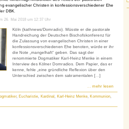
ng evangelischer Christen in konfessionsverschiedener Ehe
der DBK.
am 26. Mai 2018 um 12:37 Uhr
Köln (kathnews/Domradio). Müsste er die pastorale
Handreichung der Deutschen Bischofskonferenz für
die Zulassung von evangelischen Christen in einer
konfessionsverschiedenen Ehe benoten, würde er ihr
die Note „mangelhaft“ geben. Das sagt der
renommierte Dogmatiker Karl-Heinz Menke in einem
Interview des Kölner Domradios. Dem Papier, das er
kenne, fehle „eine gründliche Reflexion über den
Unterschied zwischen dem sakramentalen […]
... mehr lesen
ogmatiker
,
Eucharistie
,
Kardinal
,
Karl-Heinz Menke
,
Kommunion
,