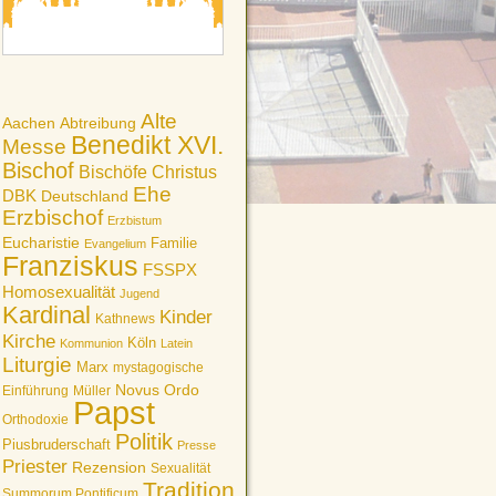
Alte
Aachen
Abtreibung
Benedikt XVI.
Messe
Bischof
Bischöfe
Christus
Ehe
DBK
Deutschland
Erzbischof
Erzbistum
Eucharistie
Familie
Evangelium
Franziskus
FSSPX
Homosexualität
Jugend
Kardinal
Kinder
Kathnews
Kirche
Köln
Kommunion
Latein
Liturgie
Marx
mystagogische
Novus Ordo
Einführung
Müller
Papst
Orthodoxie
Politik
Piusbruderschaft
Presse
Priester
Rezension
Sexualität
Tradition
Summorum Pontificum