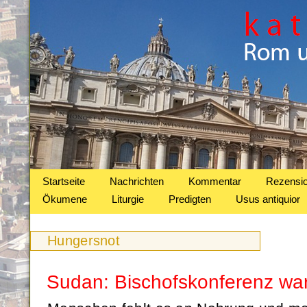
Startseite
Nachrichten
Kommentar
Rezensi
Ökumene
Liturgie
Predigten
Usus antiquior
Hungersnot
Sudan: Bischofskonferenz war