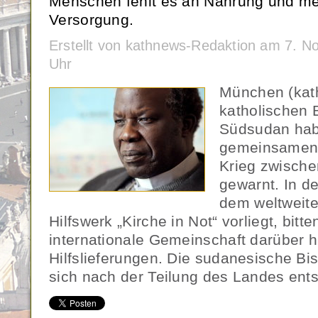
Menschen fehlt es an Nahrung und me
Versorgung.
Erstellt von kathnews-Redaktion am 7. 
Uhr
München (kat
katholischen 
Südsudan hab
gemeinsamen 
Krieg zwische
gewarnt. In 
dem weltweite
Hilfswerk „Kirche in Not“ vorliegt, bitt
internationale Gemeinschaft darüber 
Hilfslieferungen. Die sudanesische Bi
sich nach der Teilung des Landes ent