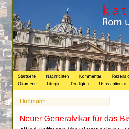
Startseite
Nachrichten
Kommentar
Rezensi
Ökumene
Liturgie
Predigten
Usus antiquior
Hoffmann
Neuer Generalvikar für das Bi