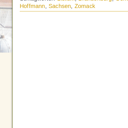
Hoffmann
,
Sachsen
,
Zomack