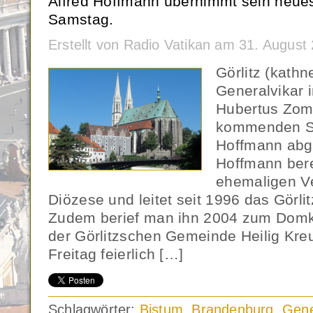
Alfred Hoffmann übernimmt sein ne
Samstag.
Erstellt von Radio Vatikan am 31. Augus
Görlitz (kath
Generalvikar i
Hubertus Zom
kommenden Sa
Hoffmann abge
Hoffmann bere
ehemaligen V
Diözese und leitet seit 1996 das Görli
Zudem berief man ihn 2004 zum Domka
der Görlitzschen Gemeinde Heilig Kr
Freitag feierlich […]
Schlagwörter:
Bistum
,
Brandenburg
,
Gene