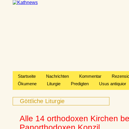
Startseite
Nachrichten
Kommentar
Rezensi
Ökumene
Liturgie
Predigten
Usus antiquior
Göttliche Liturgie
Alle 14 orthodoxen Kirchen b
Panorthodoxen Konzil