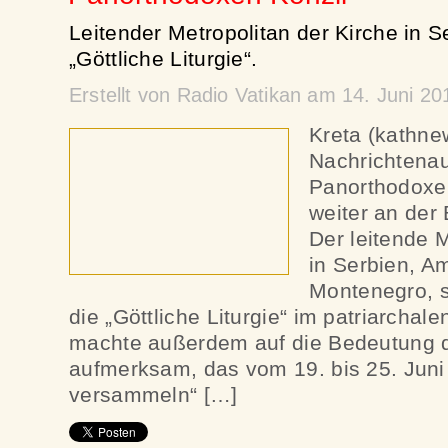
Leitender Metropolitan der Kirche in S
„Göttliche Liturgie“.
Erstellt von Radio Vatikan am 14. Juni 2
Kreta (kathne
Nachrichtena
Panorthodoxen
weiter an der 
Der leitende M
in Serbien, A
Montenegro, 
die „Göttliche Liturgie“ im patriarchale
machte außerdem auf die Bedeutung d
aufmerksam, das vom 19. bis 25. Juni „
versammeln“ […]