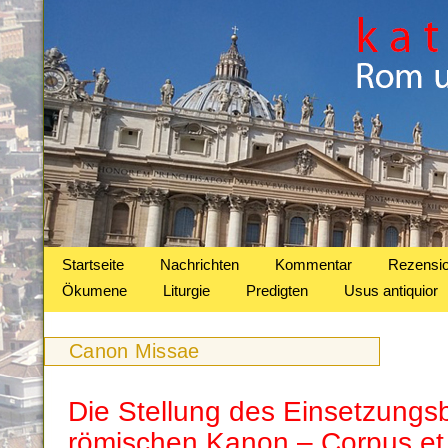
Startseite
Nachrichten
Kommentar
Rezensi
Ökumene
Liturgie
Predigten
Usus antiquior
Canon Missae
Die Stellung des Einsetzungsb
römischen Kanon – Corpus et