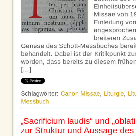
Einheitsüber
Missae von 19
Einleitung von
angesprochen
breiteren Zu
Genese des Schott-Messbuches bereit
behandelt. Dabei ist der Kritikpunkt z
worden, dass bereits zu diesem frühen
[…]
Schlagwörter:
Canon Missae
,
Liturgie
,
Li
Messbuch
„Sacrificium laudis“ und „oblat
zur Struktur und Aussage de