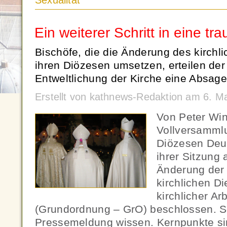
Sexualität
Ein weiterer Schritt in eine tra
Bischöfe, die die Änderung des kirchli
ihren Diözesen umsetzen, erteilen de
Entweltlichung der Kirche eine Absage
Erstellt von kathnews-Redaktion am 6. M
Von Peter Win
Vollversamml
Diözesen Deu
ihrer Sitzung 
Änderung der
kirchlichen D
kirchlicher Ar
(Grundordnung – GrO) beschlossen. So
Pressemeldung wissen. Kernpunkte si