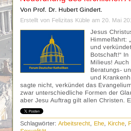
Von Prof. Dr. Hubert Gindert.
Erstellt von Felizitas Küble am 20. Mai 
Jesus Christu
Himmelfahrt: „
und verkündet 
Botschaft!“ In 
Milieus! Auch 
Beratungs- un
und Krankenhä
sagte nicht, verkündet das Evangelium 
zwar unterschiedliche Formen der Gl
aber Jesu Auftrag gilt allen Christen. 
Schlagwörter:
Arbeitsrecht
,
Ehe
,
Kirche
,
P