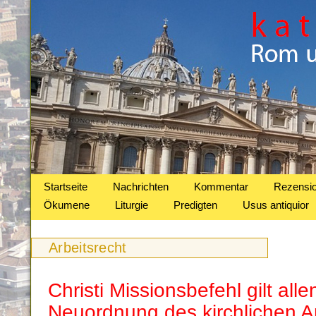
Startseite
Nachrichten
Kommentar
Rezensi
Ökumene
Liturgie
Predigten
Usus antiquior
Arbeitsrecht
Christi Missionsbefehl gilt alle
Neuordnung des kirchlichen Ar