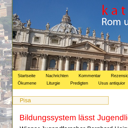
Startseite
Nachrichten
Kommentar
Rezensi
Ökumene
Liturgie
Predigten
Usus antiquior
Pisa
Bildungssystem lässt Jugendl