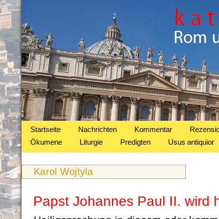
Startseite
Nachrichten
Kommentar
Rezensi
Ökumene
Liturgie
Predigten
Usus antiquior
Karol Wojtyla
Papst Johannes Paul II. wird 