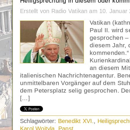
Heiligsprechung in diesem oder komm
Erstellt von Radio Vatikan am 10. Janua
Vatikan (kath
Paul II. wird s
gesprochen – 
diesem Jahr, 
kommenden.“ 
Kurienkardina
an diesem Mit
italienischen Nachrichtenagentur. Bene
unmittelbaren Vorgänger auf dem Stuhl
dem Petersplatz selig gesprochen. Derz
[…]
Schlagwörter:
Benedikt XVI.
,
Heiligsprec
Karol Wojtyla
,
Papst