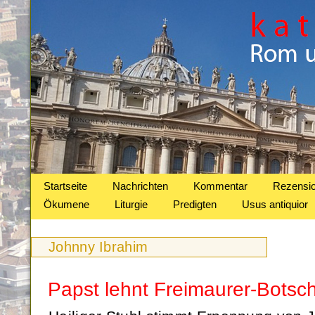
Startseite
Nachrichten
Kommentar
Rezensi
Ökumene
Liturgie
Predigten
Usus antiquior
Johnny Ibrahim
Papst lehnt Freimaurer-Botsch