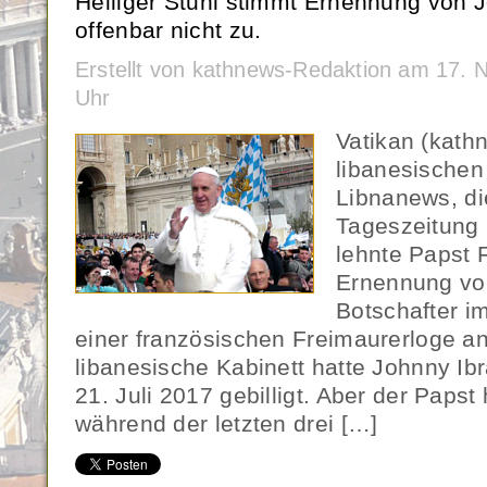
Heiliger Stuhl stimmt Ernennung von 
offenbar nicht zu.
Erstellt von kathnews-Redaktion am 17.
Uhr
Vatikan (kath
libanesischen
Libnanews, die
Tageszeitung I
lehnte Papst 
Ernennung vo
Botschafter im
einer französischen Freimaurerloge a
libanesische Kabinett hatte Johnny I
21. Juli 2017 gebilligt. Aber der Paps
während der letzten drei […]