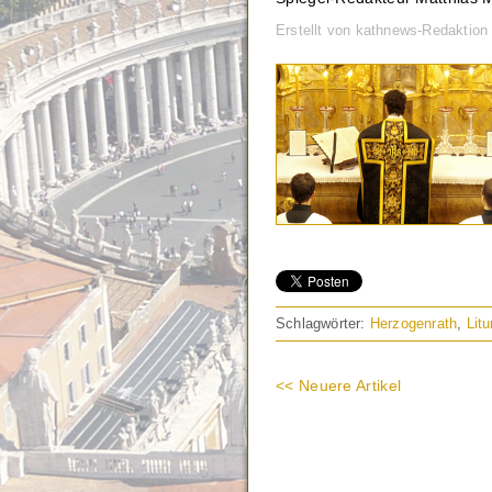
Erstellt von kathnews-Redaktion
Schlagwörter:
Herzogenrath
,
Lit
<< Neuere Artikel