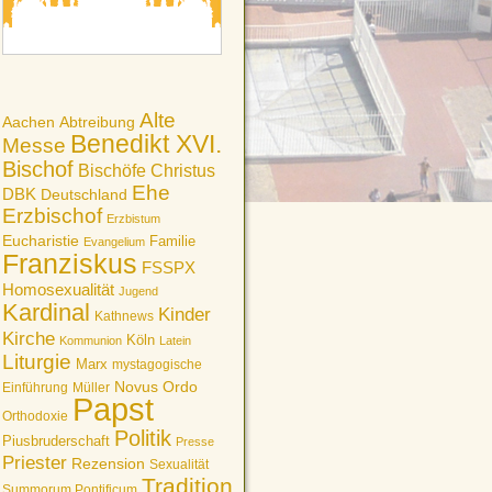
Alte
Aachen
Abtreibung
Benedikt XVI.
Messe
Bischof
Bischöfe
Christus
Ehe
DBK
Deutschland
Erzbischof
Erzbistum
Eucharistie
Familie
Evangelium
Franziskus
FSSPX
Homosexualität
Jugend
Kardinal
Kinder
Kathnews
Kirche
Köln
Kommunion
Latein
Liturgie
Marx
mystagogische
Novus Ordo
Einführung
Müller
Papst
Orthodoxie
Politik
Piusbruderschaft
Presse
Priester
Rezension
Sexualität
Tradition
Summorum Pontificum