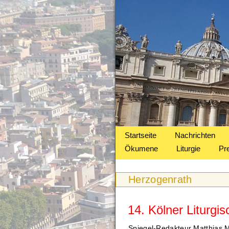
Startseite
Nachrichten
Ökumene
Liturgie
Pr
Herzogenrath
14. Kölner Liturgi
Spiegel-Redakteur Matthias M