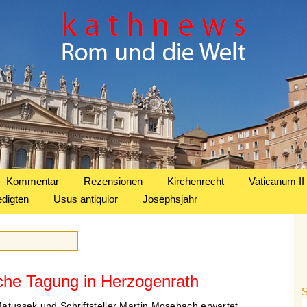
Kommentar
Rezensionen
Kirchenrecht
Vaticanum II
edigten
Usus antiquior
Josephsjahr
sche Tagung in Herzogenrath
atussek und Schriftsteller Martin Mosebach erwartet.