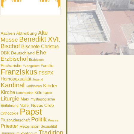
Alte
Aachen
Abtreibung
Benedikt XVI.
Messe
Bischof
Bischöfe
Christus
Ehe
DBK
Deutschland
Erzbischof
Erzbistum
Eucharistie
Familie
Evangelium
Franziskus
FSSPX
Homosexualität
Jugend
Kardinal
Kinder
Kathnews
Kirche
Köln
Kommunion
Latein
Liturgie
Marx
mystagogische
Novus Ordo
Einführung
Müller
Papst
Orthodoxie
Politik
Piusbruderschaft
Presse
Priester
Rezension
Sexualität
Tradition
Summorum Pontificum