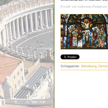
Erstellt von kathnews-Redaktio
Schlagwörter:
Abtreibung
,
Demon