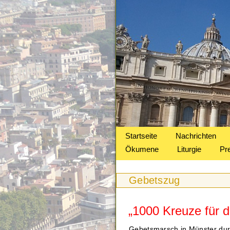
Startseite
Nachrichten
Ökumene
Liturgie
Pr
Gebetszug
„1000 Kreuze für 
Gebetsmarsch in Münster durc