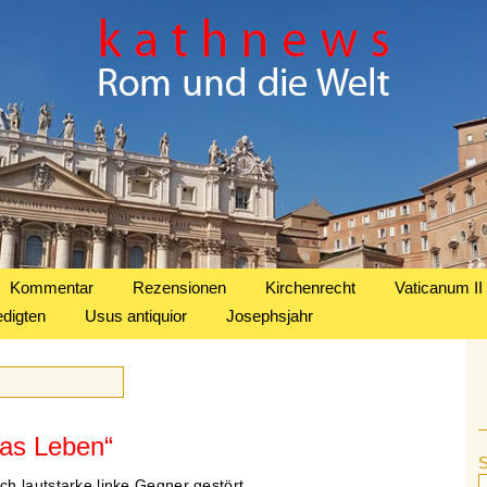
Kommentar
Rezensionen
Kirchenrecht
Vaticanum II
edigten
Usus antiquior
Josephsjahr
das Leben“
h lautstarke linke Gegner gestört.